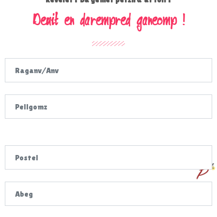
Deuit en darempred ganeomp !