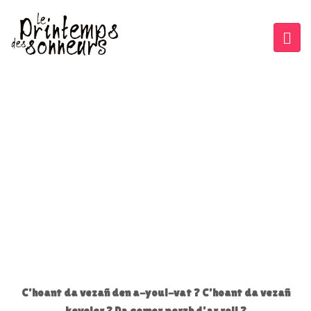
C'hoant da vezañ den a-youl-vat ? C'hoant da vezañ
keveler ? Da gemer perzh d'ar roll ?