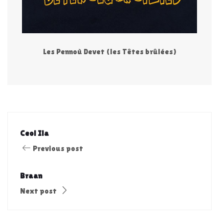
Les Pennoù Devet (les Têtes brûlées)
Ceol Ila​
Previous post
Braan​
Next post