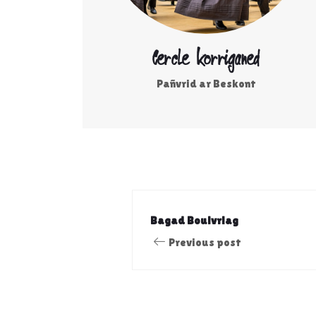
Cercle Korriganed
Pañvrid ar Beskont
Bagad Boulvriag
Previous post